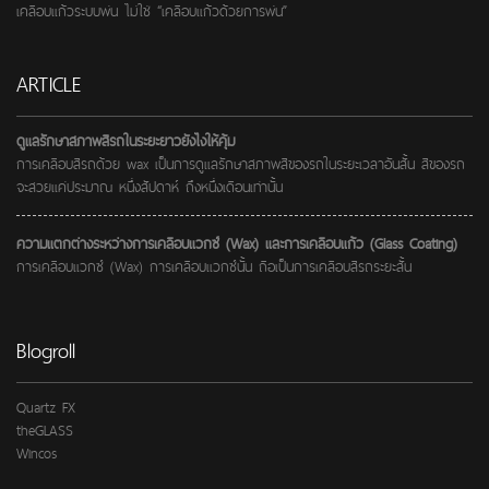
เคลือบแก้วระบบพ่น ไม่ใช่ “เคลือบแก้วด้วยการพ่น”
ARTICLE
ดูแลรักษาสภาพสีรถในระยะยาวยังไงให้คุ้ม
การเคลือบสีรถด้วย wax เป็นการดูแลรักษาสภาพสีของรถในระยะเวลาอันสั้น สีของรถ
จะสวยแค่ประมาณ หนึ่งสัปดาห์ ถึงหนึ่งเดือนเท่านั้น
ความแตกต่างระหว่างการเคลือบแวกซ์ (Wax) และการเคลือบแก้ว (Glass Coating)
การเคลือบแวกซ์ (Wax) การเคลือบแวกซ์นั้น ถือเป็นการเคลือบสีรถระยะสั้น
Blogroll
Quartz FX
theGLASS
Wincos