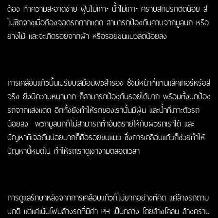
ต้อง ทำความสะอาดง่าย ฝุ่นไม่เกาะ น้ำไม่เกาะ คราบสกปรกติดน้อย สี
ไม่ซีดจางเมื่อต้องจอดรถตากแดด สามารถป้องกันคาบจากมูลนก หรือ
ยางไม้ และจะเกิดรอยจากผ้า หรือรอยขนแมวลดน้อยลง
การ
เคลือบแก้ว
นั้นเปรียบเสมือนผิวสำรอง ซึ่งมีหน้าที่แทนแล็คเกอร์หรือสี
จริง ยิ่งมีความหนามาก ก็สามารถป้องกันรอยได้มาก พร้อมทั้งปกป้อง
รถจากแสงแดด อีกทั้งยังทำให้รถของเรานั้นมีฝุ่น และน้ำที่เกาะตัวรถ
น้อยลง พวกมูลนกก็ไม่สามารถทำอันตรายให้กับผิวรถเราได้ และ
ปัญหาที่เจอกันบ่อยมากก็คือรอยขนแมว ซึ่งการเคลือบแก้วก็ช่วยทำให้
ปัญหานี้หมดไป ทำให้รถเราดูเงางามตลอดเวลา
การดูแลรักษาหลังจากการ
เคลือบแก้ว
ก็ไม่ยากอย่างที่คิด แค่ล้างรถตาม
ปกติ แต่แค่เน้นโฟมล้างรถที่มีค่า PH เป็นกลาง โดยล้างโคลน ล้างคราบ