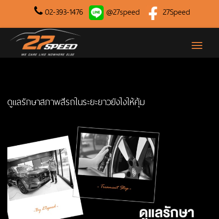
02-393-1476
@27speed
27Speed
Toggle
naviga
ดูแลรักษาสภาพสีรถในระยะยาวยังไงให้คุ้ม